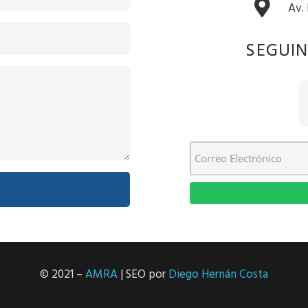
Av.
SEGUIN
© 2021 –
AMRA
| SEO por
Diego Hernán Costa