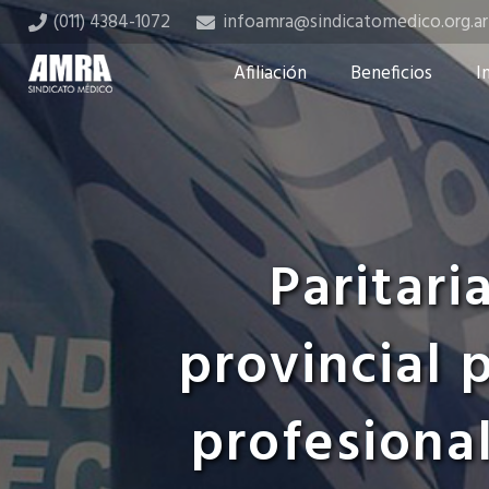
(011) 4384-1072
infoamra@sindicatomedico.org.ar
Afiliación
Beneficios
I
Paritari
provincial p
profesional