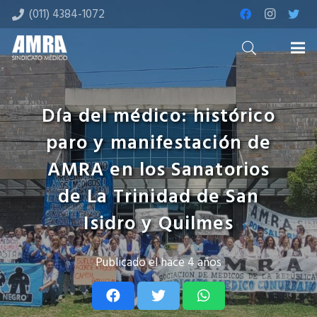
(011) 4384-1072
Día del médico: histórico
paro y manifestación de
AMRA en los Sanatorios
de La Trinidad de San
Isidro y Quilmes
Publicado el
hace 4 años