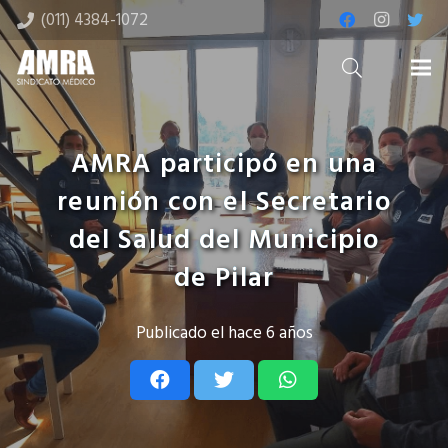
(011) 4384-1072
AMRA participó en una
reunión con el Secretario
del Salud del Municipio
de Pilar
Publicado el
hace 6 años