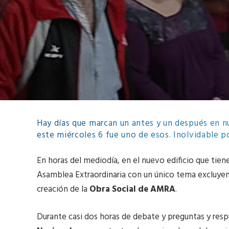
Hay días que marcan un antes y un después en n
este miércoles 6 fue uno de esos. Inolvidable po
En horas del mediodía, en el nuevo edificio que tien
Asamblea Extraordinaria con un único tema excluyent
creación de la
Obra Social de AMRA
.
Durante casi dos horas de debate y preguntas y res