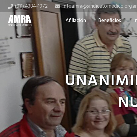
(011) 4384-1072
infoamra@sindicatomedico.org.ar
Afiliación
Beneficios
I
UNANIMI
NU