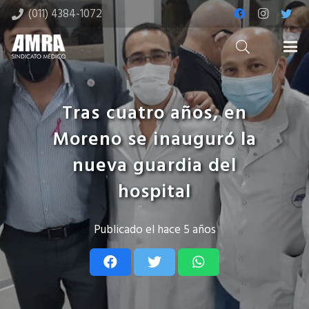
(011) 4384-1072
Tras cuatro años, en
Moreno se inauguró la
nueva guardia del
hospital
Publicado el
hace 5 años