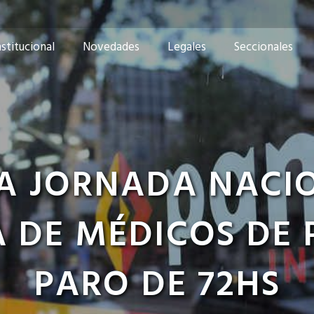
nstitucional
Novedades
Legales
Seccionales
A JORNADA NACI
 DE MÉDICOS DE
PARO DE 72HS