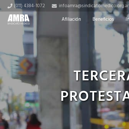
(011) 4384-1072
infoamra@sindicatomedico.org.ar
Afiliación
Beneficios
I
TERCER
PROTESTA