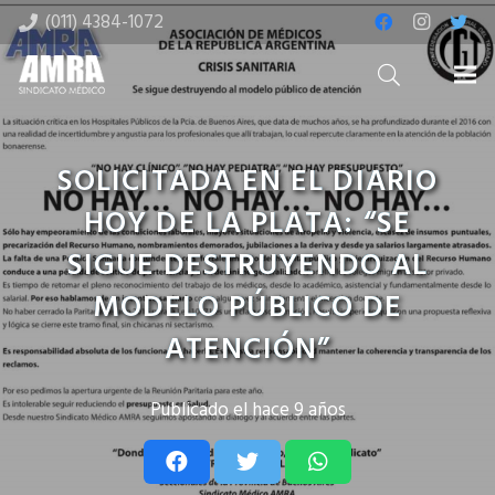
(011) 4384-1072
SOLICITADA EN EL DIARIO
HOY DE LA PLATA: “SE
SIGUE DESTRUYENDO AL
MODELO PÚBLICO DE
ATENCIÓN”
Publicado el
hace 9 años