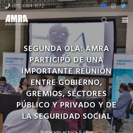
(011) 4384-1072
SEGUNDA OLA: AMRA
PARTICIPÓ DE UNA
IMPORTANTE REUNIÓN
ENTRE GOBIERNO,
GREMIOS, SECTORES
PÚBLICO Y PRIVADO Y DE
LA SEGURIDAD SOCIAL
Publicado el
hace 5 años