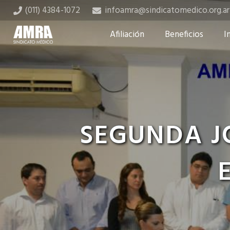
(011) 4384-1072
infoamra@sindicatomedico.org.ar
Afiliación
Beneficios
I
SEGUNDA J