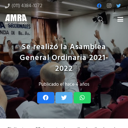
(011) 4384-1072
Se realizó la Asamblea
General Ordinaria 2021-
2022
Publicado el
hace 4 años