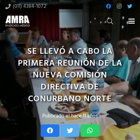
(011) 4384-1072
SE LLEVÓ A CABO LA
PRIMERA REUNIÓN DE LA
NUEVA COMISIÓN
DIRECTIVA DE
CONURBANO NORTE
Publicado el
hace 11 años