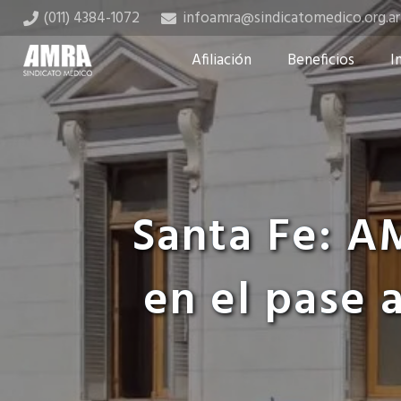
(011) 4384-1072
infoamra@sindicatomedico.org.ar
Afiliación
Beneficios
I
Santa Fe: A
en el pase 