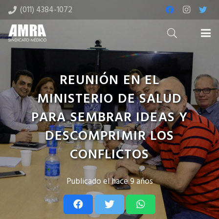
(011) 4384-1072
REUNIÓN EN EL
MINISTERIO DE SALUD
PARA SEMBRAR IDEAS Y
DESCOMPRIMIR LOS
CONFLICTOS
Publicado el
hace 9 años