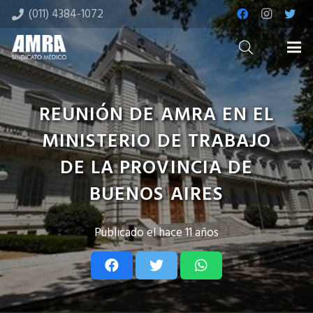
(011) 4384-1072
REUNIÓN DE AMRA EN EL
MINISTERIO DE TRABAJO
DE LA PROVINCIA DE
BUENOS AIRES
Publicado el
hace 11 años