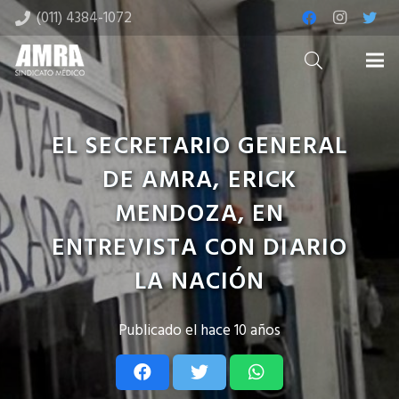
(011) 4384-1072
EL SECRETARIO GENERAL
DE AMRA, ERICK
MENDOZA, EN
ENTREVISTA CON DIARIO
LA NACIÓN
Publicado el
hace 10 años