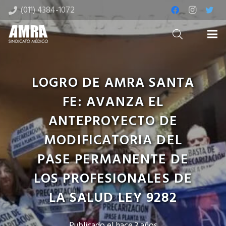
(011) 4384-1072
LOGRO DE AMRA SANTA
FE: AVANZA EL
ANTEPROYECTO DE
MODIFICATORIA DEL
PASE PERMANENTE DE
LOS PROFESIONALES DE
LA SALUD LEY 9282
Publicado el
hace 3 años