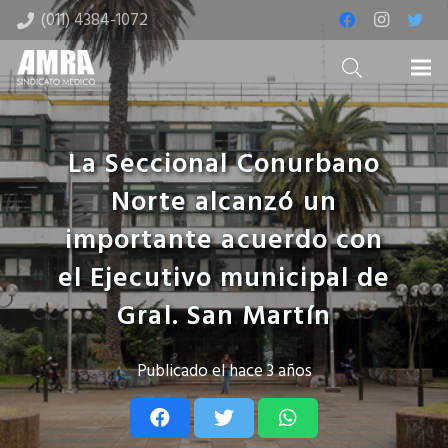
(011) 4384-1072
La Seccional Conurbano
Norte alcanzó un
importante acuerdo con
el Ejecutivo municipal de
Gral. San Martín
Publicado el
hace 3 años