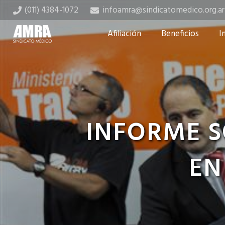
(011) 4384-1072
infoamra@sindicatomedico.org.ar
Afiliación
Beneficios
I
INFORME S
EN