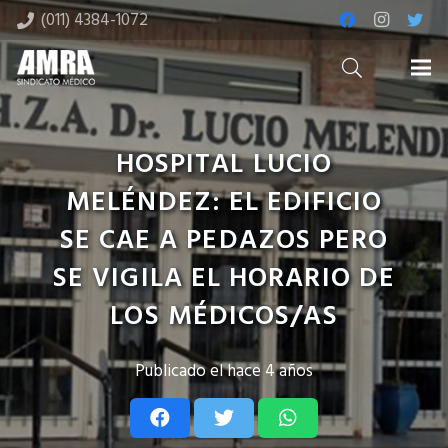
(011) 4384-1072
HOSPITAL LUCIO
MELÉNDEZ: EL EDIFICIO
SE CAE A PEDAZOS PERO
SE VIGILA EL HORARIO DE
LOS MÉDICOS/AS
Publicado el
hace 4 años