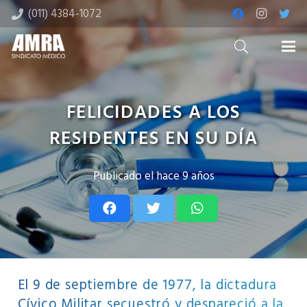
(011) 4384-1072
FELICIDADES A LOS
RESIDENTES EN SU DÍA
Publicado el
hace 9 años
El 9 de septiembre de 1977, la dictadura
Cívico Militar secuestró y despareció a la