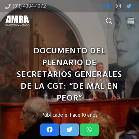
(011) 4384-1072
DOCUMENTO DEL
PLENARIO DE
SECRETARIOS GENERALES
DE LA CGT: “DE MAL EN
PEOR”
Publicado el
hace 10 años