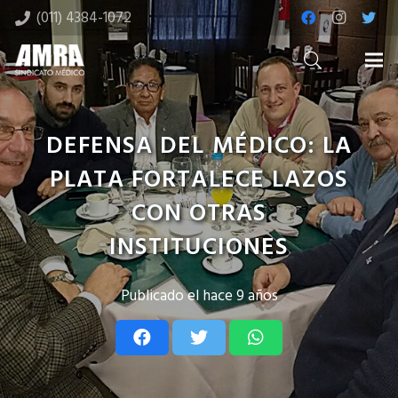
(011) 4384-1072
DEFENSA DEL MÉDICO: LA
PLATA FORTALECE LAZOS
CON OTRAS
INSTITUCIONES
Publicado el
hace 9 años