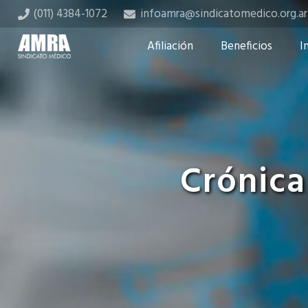
(011) 4384-1072
infoamra@sindicatomedico.org.ar
Afiliación
Beneficios
I
Crónica