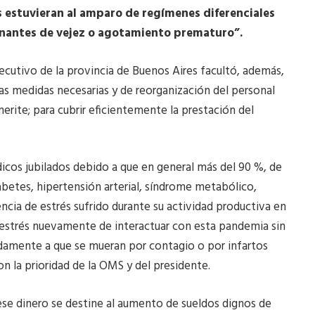
es estuvieran al amparo de regímenes diferenciales
minantes de vejez o agotamiento prematuro”.
ecutivo de la provincia de Buenos Aires facultó, además,
las medidas necesarias y de reorganización del personal
erite; para cubrir eficientemente la prestación del
icos jubilados debido a que en general más del 90 %, de
betes, hipertensión arterial, síndrome metabólico,
cia de estrés sufrido durante su actividad productiva en
al estrés nuevamente de interactuar con esta pandemia sin
pidamente a que se mueran por contagio o por infartos
 la prioridad de la OMS y del presidente.
 ese dinero se destine al aumento de sueldos dignos de