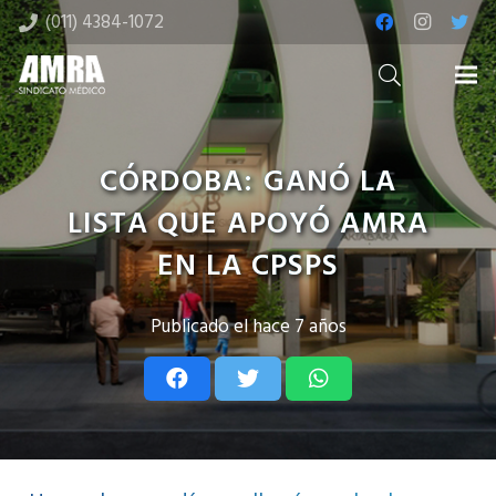
(011) 4384-1072
CÓRDOBA: GANÓ LA
LISTA QUE APOYÓ AMRA
EN LA CPSPS
Publicado el
hace 7 años