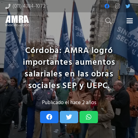
(011) 4384-1072
Córdoba: AMRA logró
importantes aumentos
salariales en las obras
sociales SEP y UEPC.
Publicado el
hace 2 años