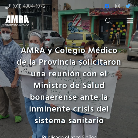
(011) 4384-1072
AMRA y Colegio Médico
de la Provincia solicitaron
una reunión con el
Ministro de Salud
bonaerense ante la
inminente crisis del
sistema sanitario
Publicado el
hace 5 años