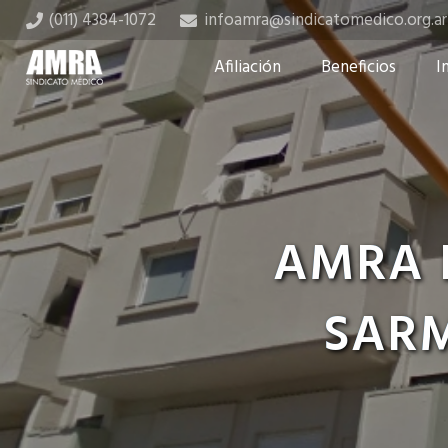
(011) 4384-1072
infoamra@sindicatomedico.org.ar
Afiliación
Beneficios
I
AMRA 
SARM