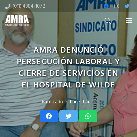
(011) 4384-1072
AMRA DENUNCIÓ
PERSECUCIÓN LABORAL Y
CIERRE DE SERVICIOS EN
EL HOSPITAL DE WILDE
Publicado el
hace 9 años