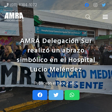
(011) 4384-1072
AMRA Delegación Sur
realizó un abrazo
simbólico en el Hospital
Lucio Meléndez
Publicado el
hace 2 años