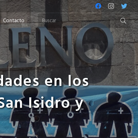
Contacto
dades en los
San Isidro y