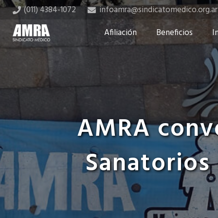
(011) 4384-1072
infoamra@sindicatomedico.org.ar
Afiliación
Beneficios
I
AMRA convoc
Sanatorios 