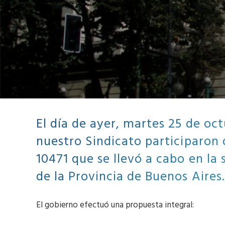
El día de ayer, martes 25 de oc
nuestro Sindicato participaron 
10471 que se llevó a cabo en la
de la Provincia de Buenos Aires.
El gobierno efectuó una propuesta integral: