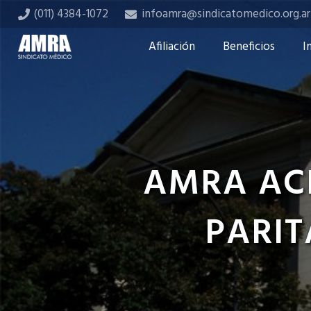
(011) 4384-1072
infoamra@sindicatomedico.org.ar
Afiliación
Beneficios
I
AMRA AC
PARIT