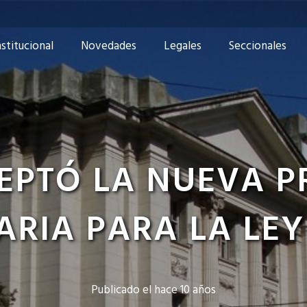
nstitucional
Novedades
Legales
Seccionales
EPTÓ LA NUEVA P
ARIA PARA LA LEY 
Publicado el
hace 10 años