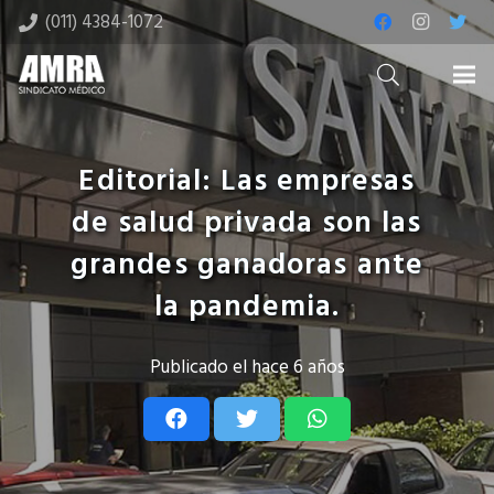
(011) 4384-1072
Editorial: Las empresas
de salud privada son las
grandes ganadoras ante
la pandemia.
Publicado el
hace 6 años