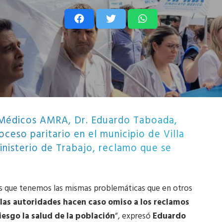
e Médicos AMRA, Dr. Eduardo Taboada,
roceso paritario en el municipio de Villa
inisterio de Trabajo, reclamo que se
os que tenemos las mismas problemáticas que en otros
las autoridades hacen caso omiso a los reclamos
esgo la salud de la población
“, expresó
Eduardo