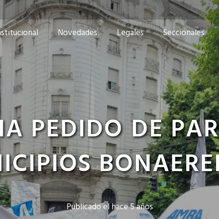
nstitucional
Novedades
Legales
Seccionales
IA PEDIDO DE PAR
ICIPIOS BONAERE
Publicado el
hace 5 años