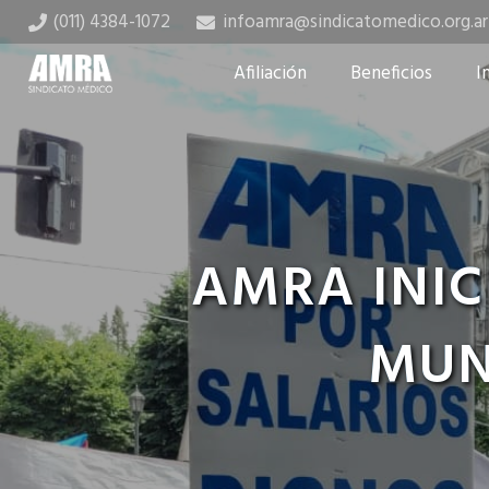
(011) 4384-1072
infoamra@sindicatomedico.org.ar
Afiliación
Beneficios
I
AMRA INIC
MUN